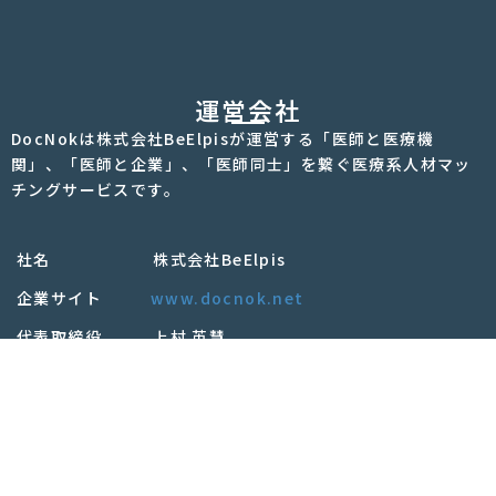
運営会社
DocNokは株式会社BeElpisが運営する「医師と医療機
関」、「医師と企業」、「医師同士」を繋ぐ医療系人材マッ
チングサービスです。
社名 株式会社BeElpis
企業サイト
www.docnok.net
代表取締役 上村 英慧
所在地 東京都港区赤坂2丁目5-8 ヒューリックJP
赤坂ビル3階
有料職業紹介許可番号 13 – ユ – 315644