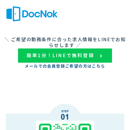
内
容
を
ス
キ
ッ
＼ ご希望の勤務条件に合った求人情報をLINEでお知
プ
らせします ／
簡単1分！LINEで無料登録
メールでの会員登録ご希望の方はこちら