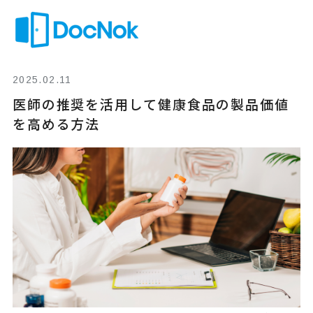
内
Mai
容
を
Men
ス
キ
ッ
2025.02.11
プ
医師の推奨を活用して健康食品の製品価値
を高める方法